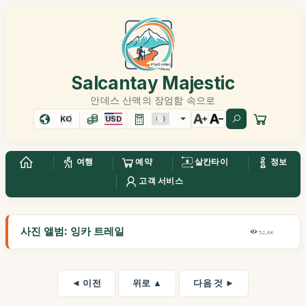
Salcantay Majestic
안데스 산맥의 장엄함 속으로
KO
USD
여행
예약
살칸타이
정보
고객 서비스
사진 앨범: 잉카 트레일
52,4K
◄ 이전
위로 ▲
다음 것 ►