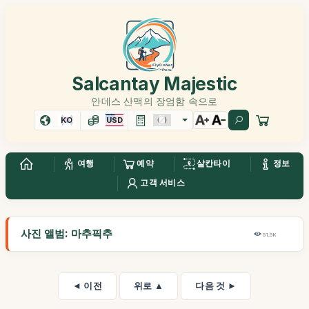
Salcantay Majestic
안데스 산맥의 장엄함 속으로
KO
USD
여행
예약
살칸타이
정보
고객 서비스
사진 앨범: 마추픽추
51,5K
◄ 이전
위로 ▲
다음 것 ►