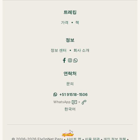
트레킹
가격
책
정보
정보 센터
회사 소개
연락처
문의
+51 91518-1506
WhatsApp
+
한국어
© 2006-2026 FlyOnNet Peru •
•
•
•
사이트 맵
이용 약관
개인 정보 정책