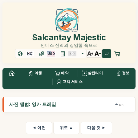
Salcantay Majestic
안데스 산맥의 장엄함 속으로
KO
USD
여행
예약
살칸타이
정보
고객 서비스
사진 앨범: 잉카 트레일
53K
◄ 이전
위로 ▲
다음 것 ►