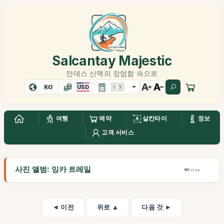
Salcantay Majestic
안데스 산맥의 장엄함 속으로
KO
USD
여행
예약
살칸타이
정보
고객 서비스
사진 앨범: 잉카 트레일
67,4K
◄ 이전
위로 ▲
다음 것 ►