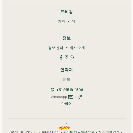
트레킹
가격
책
정보
정보 센터
회사 소개
연락처
문의
+51 91518-1506
WhatsApp
+
한국어
© 2006-2026 FlyOnNet Peru •
•
•
•
사이트 맵
이용 약관
개인 정보 정책