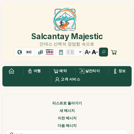
Salcantay Majestic
안데스 산맥의 장엄함 속으로
KO
USD
여행
예약
살칸타이
정보
고객 서비스
리스트로 돌아가기
새 메시지
이전 메시지
다음 메시지