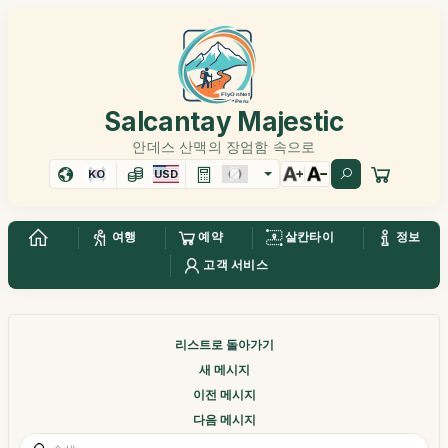
Salcantay Majestic
안데스 산맥의 장엄함 속으로
KO
USD
여행
예약
살칸타이
정보
고객 서비스
리스트로 돌아가기
새 메시지
이전 메시지
다음 메시지