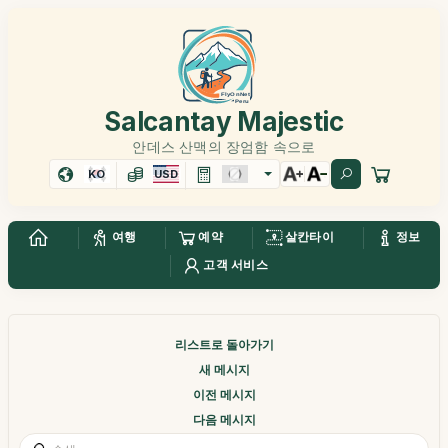
Salcantay Majestic
안데스 산맥의 장엄함 속으로
KO
USD
여행
예약
살칸타이
정보
고객 서비스
리스트로 돌아가기
새 메시지
이전 메시지
다음 메시지